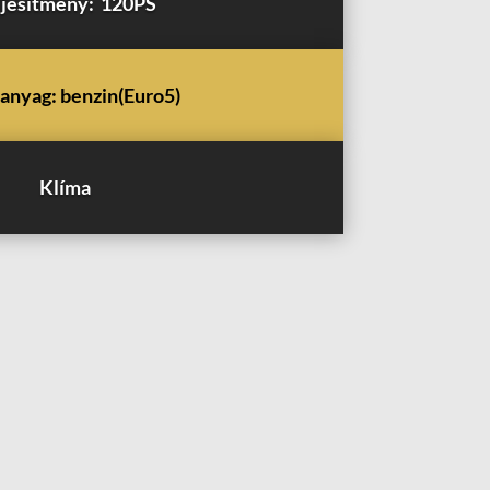
ljesítmény: 120PS
nyag: benzin(Euro5)
Klíma