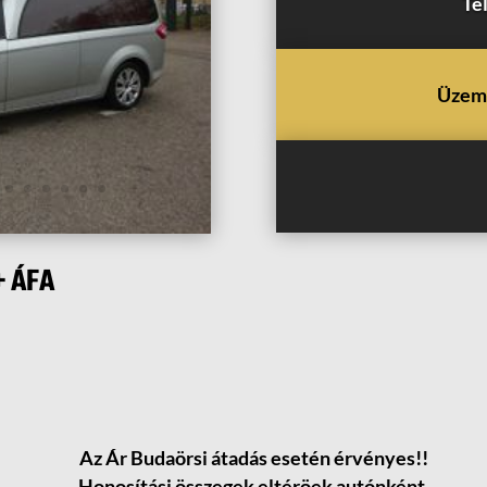
Te
Üzema
+ ÁFA
Az Ár Budaörsi átadás esetén érvényes!!
Honosítási összegek eltéröek autónként.