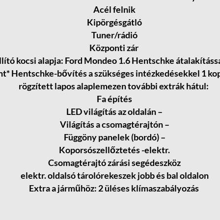
Acél felnik
Kipörgésgátló
Tuner/rádió
Központi zár
lító kocsi alapja: Ford Mondeo 1.6 Hentschke átalakítással
t* Hentschke-bővítés a szükséges intézkedésekkel 1 kopo
rögzített lapos alaplemezen további extrák hátul:
Fa építés
LED világítás az oldalán –
Világítás a csomagtérajtón –
Függöny panelek (bordó) –
Koporsószellőztetés -elektr.
Csomagtérajtó zárási segédeszköz
elektr. oldalsó tárolórekeszek jobb és bal oldalon
Extra a járműhöz: 2 üléses klímaszabályozás