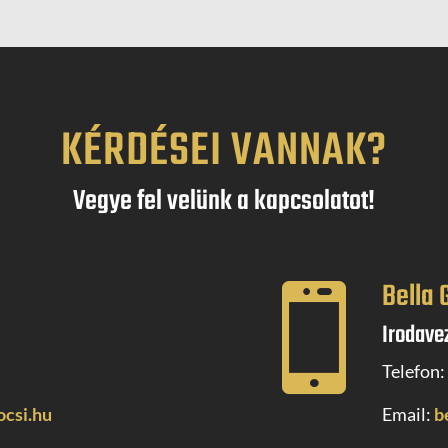
KÉRDÉSEI VANNAK?
Vegye fel velünk a kapcsolatot!
Bella 

Irodave
3
Telefon:
ocsi.hu
Email:
b