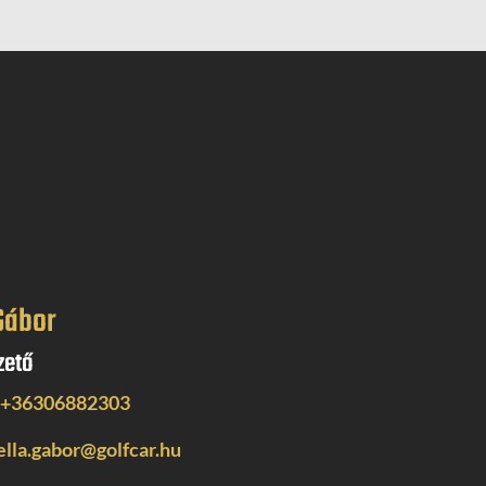
Gábor
zető
+36306882303
ella.gabor@golfcar.hu