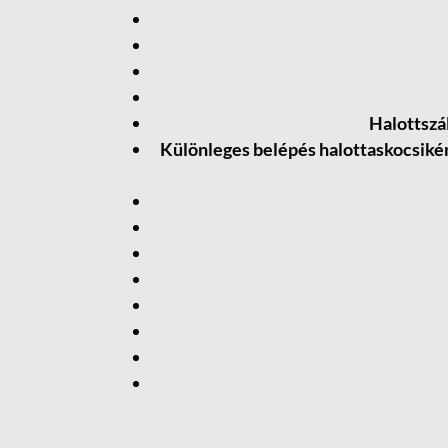
Halottszál
Különleges belépés halottaskocsikén