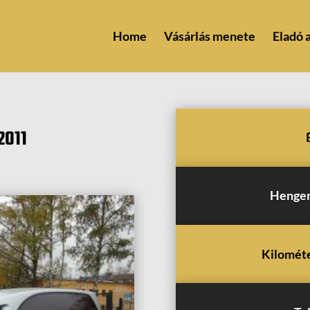
Home
Vásárlás menete
Eladó 
2011
Henger
Kilométe