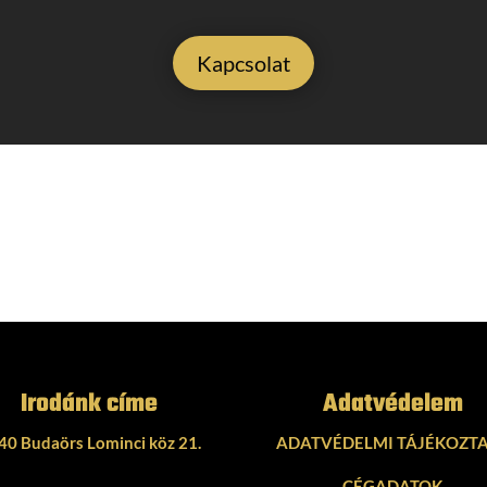
Kapcsolat
Irodánk címe
Adatvédelem
40 Budaörs Lominci köz 21.
ADATVÉDELMI TÁJÉKOZT
CÉGADATOK