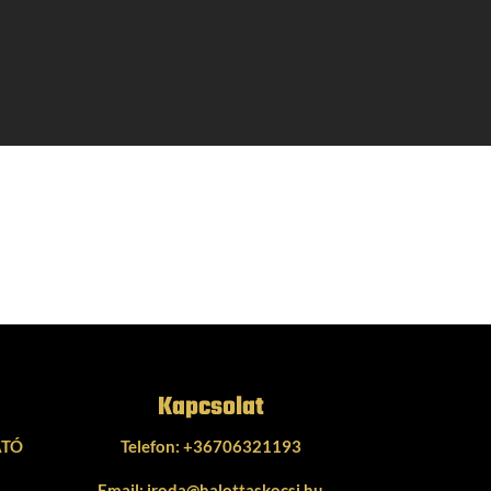
Kapcsolat
ATÓ
Telefon:
+36706321193
Email:
iroda@halottaskocsi.hu