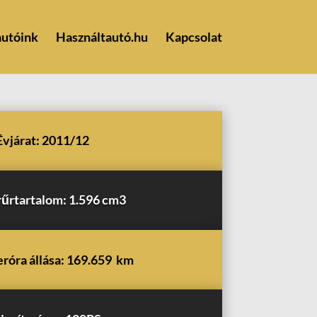
autóink
Használtautó.hu
Kapcsolat
Évjárat: 2011/12
űrtartalom: 1.596 cm3
róra állása
: 169.659
km