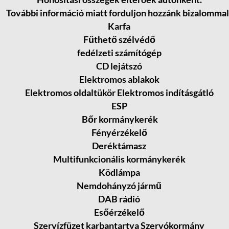
További információ miatt forduljon hozzánk bizalommal
Karfa
Fűthető szélvédő
fedélzeti számítógép
CD lejátszó
Elektromos ablakok
Elektromos oldaltükör Elektromos
indításgátló
ESP
Bőr kormánykerék
Fényérzékelő
Deréktámasz
Multifunkcionális kormánykerék
Ködlámpa
Nemdohányzó jármű
DAB rádió
Esőérzékelő
Szervízfüzet karbantartva Szervókormány