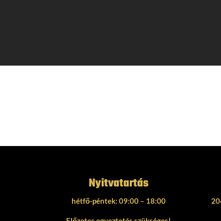
Nyitvatartás
hétfő-péntek: 09:00 – 18:00
20
Előzetes egyeztetés szükséges!