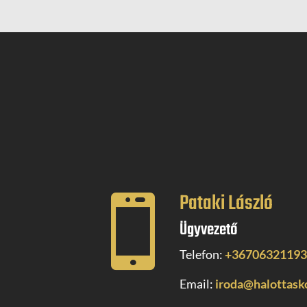
Pataki László

Ügyvezető
Telefon:
+3670632119
Email:
iroda@halottask