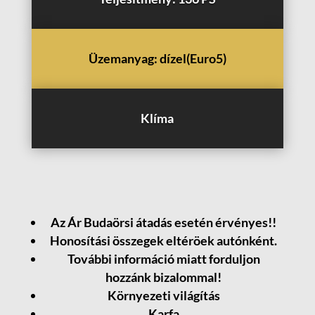
Üzemanyag: dízel(Euro5)
Klíma
Az Ár Budaörsi átadás esetén érvényes!!
Honosítási összegek eltéröek autónként.
További információ miatt forduljon
hozzánk bizalommal!
Környezeti világítás
Karfa