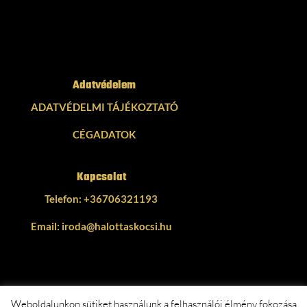
Adatvédelem
ADATVÉDELMI TÁJÉKOZTATÓ
CÉGADATOK
Kapcsolat
Telefon:
+36706321193
Email:
iroda@halottaskocsi.hu
Weboldalunkon sütiket használunk a felhasználói élmény fokozása