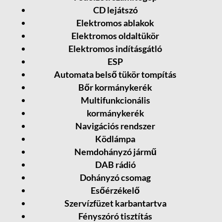
CD lejátszó
Elektromos ablakok
Elektromos oldaltükör
Elektromos indításgátló
ESP
Automata belső tükör tompítás
Bőr kormánykerék
Multifunkcionális
kormánykerék
Navigációs rendszer
Ködlámpa
Nemdohányzó jármű
DAB rádió
Dohányzó csomag
Esőérzékelő
Szervízfüzet karbantartva
Fényszóró tisztítás