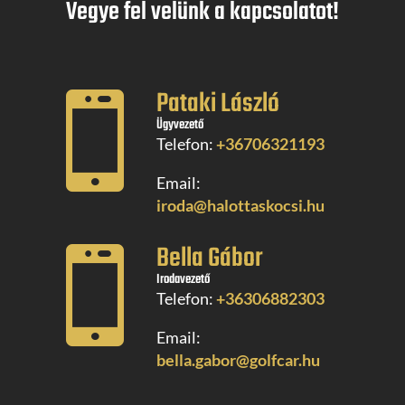
Vegye fel velünk a kapcsolatot!
Pataki László

Ügyvezető
Telefon:
+36706321193
Email:
iroda@halottaskocsi.hu
Bella Gábor

Irodavezető
Telefon:
+36306882303
Email:
bella.gabor@golfcar.hu