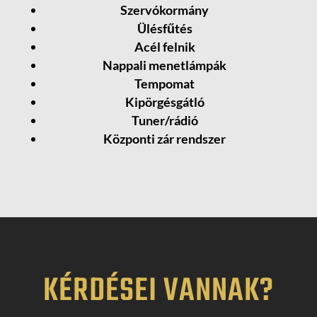
Szervókormány
Ülésfűtés
Acél felnik
Nappali menetlámpák
Tempomat
Kipörgésgátló
Tuner/rádió
Központi zár rendszer
KÉRDÉSEI VANNAK?