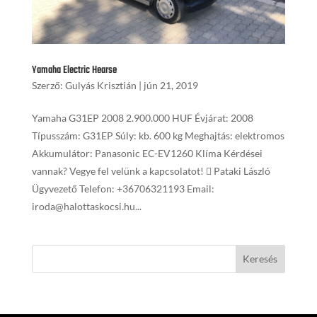
Yamaha Electric Hearse
Szerző:
Gulyás Krisztián
|
jún 21, 2019
Yamaha G31EP 2008 2.900.000 HUF Évjárat: 2008
Típusszám: G31EP Súly: kb. 600 kg Meghajtás: elektromos
Akkumulátor: Panasonic EC-EV1260 Klíma Kérdései
vannak? Vegye fel velünk a kapcsolatot!  Pataki László
Ügyvezető Telefon: +36706321193 Email:
iroda@halottaskocsi.hu...